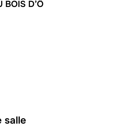
 BOIS D’Ô
 salle